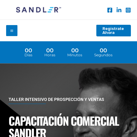
Ir
al
contenido
Main
Registrate
Ahora
Menu
00
00
00
00
Días
Horas
Minutos
Segundos
TALLER INTENSIVO DE PROSPECCIÓN Y VENTAS
CAPACITACIÓN COMERCIAL
SANDLER​